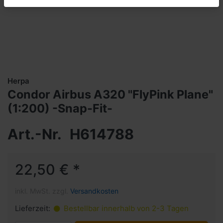
Herpa
Condor Airbus A320 "FlyPink Plane"
(1:200) -Snap-Fit-
Art.-Nr.
H614788
22,50 € *
inkl. MwSt. zzgl.
Versandkosten
Lieferzeit:
Bestellbar innerhalb von 2-3 Tagen