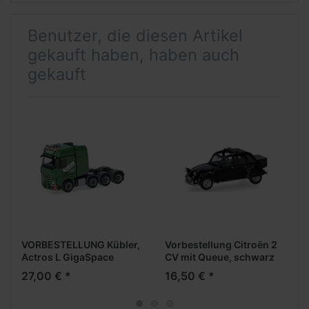
Benutzer, die diesen Artikel
gekauft haben, haben auch
gekauft
VORBESTELLUNG Kübler,
Vorbestellung Citroën 2
Actros L GigaSpace
CV mit Queue, schwarz
Schwerlastzugm. 4achs
(Farbvariante)
27,00 € *
16,50 € *
(NH05/06.2026)
(NH05/06.2026)