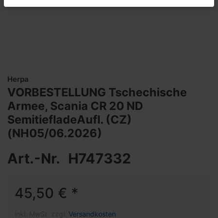
Herpa
VORBESTELLUNG Tschechische
Armee, Scania CR 20 ND
SemitiefladeAufl. (CZ)
(NH05/06.2026)
Art.-Nr.
H747332
45,50 € *
inkl. MwSt. zzgl.
Versandkosten