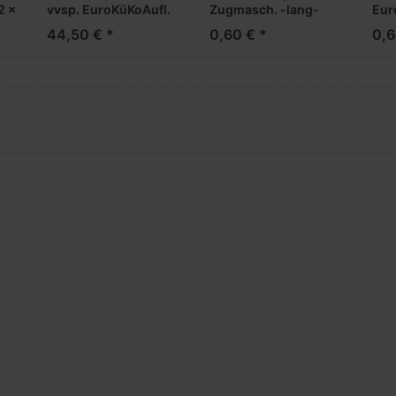
2 x
vvsp. EuroKüKoAufl.
Zugmasch. -lang-
Eur
(100 x 35 x 50 mm)
(19
44,50 € *
0,60 € *
0,6