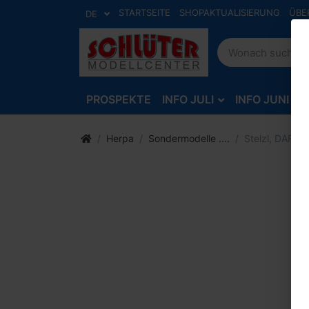
STARTSEITE
SHOPAKTUALISIERUNG
ÜBE
DE
PROSPEKTE
INFO JULI
INFO JUNI
Herpa
Sondermodelle ....
Stelzl, DAF XG