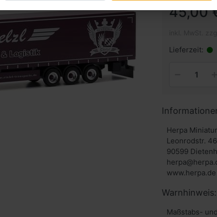
45,00 
inkl. MwSt. zzg
Lieferzeit:
Informatione
Herpa Miniat
Leonrodstr. 4
90599 Dieten
herpa@herpa.
www.herpa.de
Warnhinweis:
Maßstabs- und