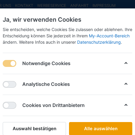
R UNS
KONTAKT
WERBESERVICE
ANFAHRT
IMPRESSUM
Ja, wir verwenden Cookies
Sie entscheiden, welche Cookies Sie zulassen oder ablehnen. Ihre
Entscheidung können Sie jederzeit in Ihrem
My-Account-Bereich
ändern. Weitere Infos auch in unserer
Datenschutzerklärung
.
INFO MAI
NEU EINGETROFFEN
NEUHEITEN VORB
+ vvsp. GardPlAufl. - Herpa Tag der offenen Tür 2025 -
Notwendige Cookies
Herpa
Stelzl, 
Analytische Cookies
GardPlAu
offenen
Cookies von Drittanbietern
Art.-Nr.
Auswahl bestätigen
Alle auswählen