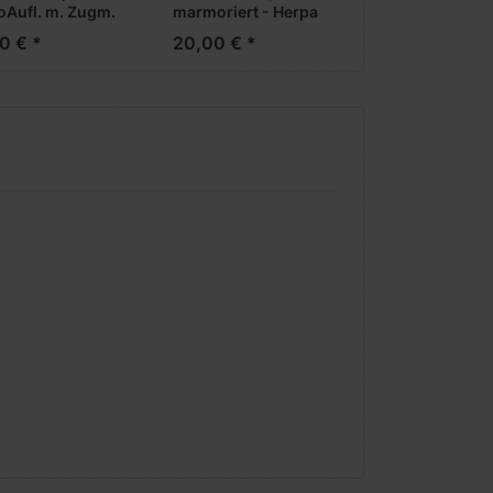
oAufl. m. Zugm.
marmoriert - Herpa
5 x 35 x 46 mm)
Tag der offenen Tür
0 € *
20,00 € *
2025 -