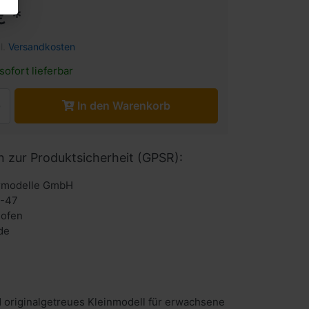
€ *
l.
Versandkosten
sofort lieferbar
In den Warenkorb
n zur Produktsicherheit (GPSR):
urmodelle GmbH
6-47
hofen
de
 originalgetreues Kleinmodell für erwachsene