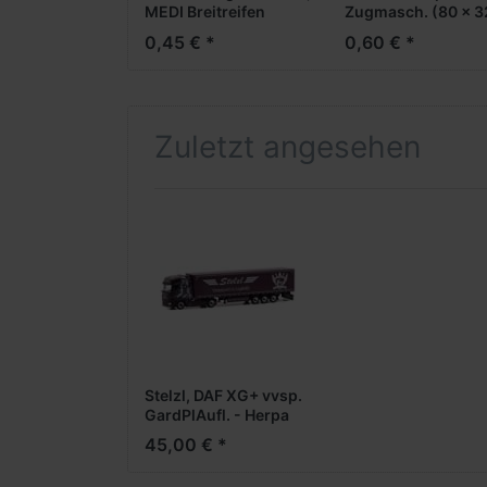
MEDI Breitreifen
Zugmasch. (80 x 3
(Vorderachse /
50 mm)
0,45 € *
0,60 € *
Aufliegerachse)
Zuletzt angesehen
Stelzl, DAF XG+ vvsp.
GardPlAufl. - Herpa
Tag der offenen Tür
45,00 € *
2025 -