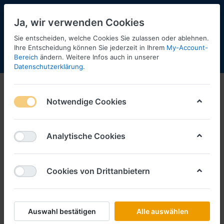
Ja, wir verwenden Cookies
Sie entscheiden, welche Cookies Sie zulassen oder ablehnen.
13
Ihre Entscheidung können Sie jederzeit in Ihrem
My-Account-
Bereich
ändern. Weitere Infos auch in unserer
Menü
Anmelden
Shopaktualisierung
Warenkorb
Datenschutzerklärung
.
Herpa
Notwendige Cookies
1-12
von
55
Filtern
Sortieren
Analytische Cookies
Cookies von Drittanbietern
HERPA
ASG, MAN F90 PL Aufl. (S)
Art.-Nr.
H319638
Auswahl bestätigen
Alle auswählen
*
Preise inkl. MwSt., zzgl.
Versandkosten