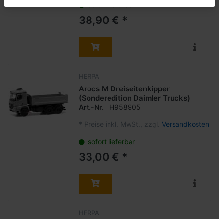
sofort lieferbar
38,90 € *
HERPA
Arocs M Dreiseitenkipper
(Sonderedition Daimler Trucks)
Art.-Nr.
H958905
*
Preise inkl. MwSt., zzgl.
Versandkosten
sofort lieferbar
33,00 € *
HERPA