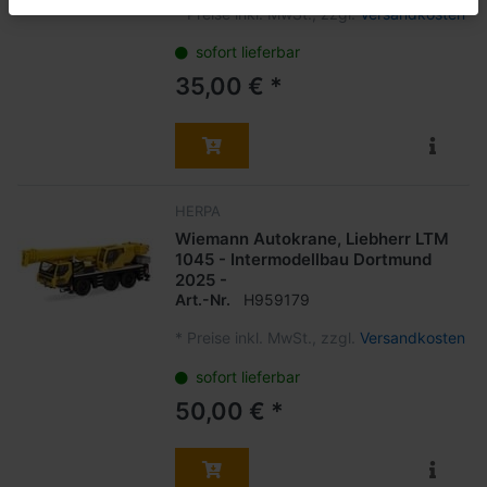
*
Preise inkl. MwSt., zzgl.
Versandkosten
sofort lieferbar
35,00 € *
HERPA
Wiemann Autokrane, Liebherr LTM
1045 - Intermodellbau Dortmund
2025 -
Art.-Nr.
H959179
*
Preise inkl. MwSt., zzgl.
Versandkosten
sofort lieferbar
50,00 € *