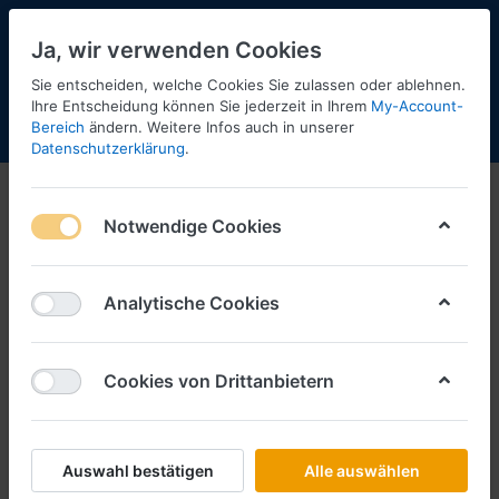
Ja, wir verwenden Cookies
Sie entscheiden, welche Cookies Sie zulassen oder ablehnen.
2
Ihre Entscheidung können Sie jederzeit in Ihrem
My-Account-
Bereich
ändern. Weitere Infos auch in unserer
Menü
Anmelden
Shopaktualisierung
Warenkorb
Datenschutzerklärung
.
Herpa - Intermodellbau
Notwendige Cookies
1-2
von
2
Filtern
Sortieren
Analytische Cookies
Cookies von Drittanbietern
HERPA
Feuerwehr Lünen, MAN TGL Koffer
LKW mit Ladebordwand -
Intermodellbau Dortmund 2025 -
Auswahl bestätigen
Alle auswählen
Art.-Nr.
H958691