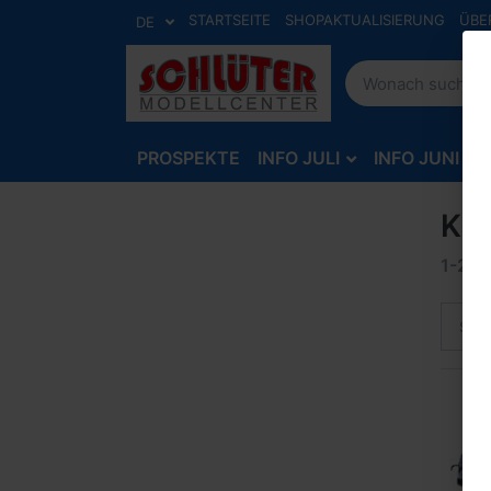
STARTSEITE
SHOPAKTUALISIERUNG
ÜBE
DE
PROSPEKTE
INFO JULI
INFO JUNI
Kib
1-2
v
Sort