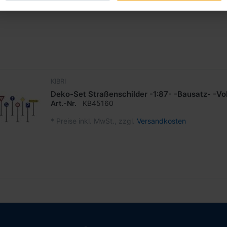
*
Preise inkl. MwSt., zzgl.
Versandkosten
KIBRI
Deko-Set Straßenschilder -1:87- -Bausatz- -Vo
Art.-Nr.
KB45160
*
Preise inkl. MwSt., zzgl.
Versandkosten