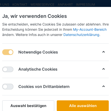
R UNS
KONTAKT
WERBESERVICE
ANFAHRT
IMPRESSUM
Ja, wir verwenden Cookies
Sie entscheiden, welche Cookies Sie zulassen oder ablehnen. Ihre
Entscheidung können Sie jederzeit in Ihrem
My-Account-Bereich
ändern. Weitere Infos auch in unserer
Datenschutzerklärung
.
INFO MAI
NEU EINGETROFFEN
NEUHEITEN VORB
ri
Notwendige Cookies
on
2
Analytische Cookies
Name: A bis Z
iere nach
Cookies von Drittanbietern
KIBRI
Bus Setra S 531 DT -1:87- -Bausatz- -Kibri-
Art.-Nr.
KB11233
Auswahl bestätigen
Alle auswählen