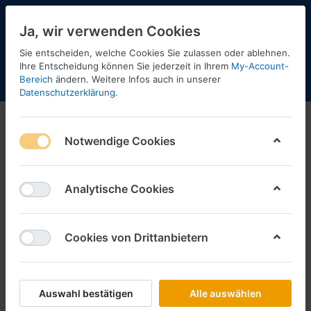
Ja, wir verwenden Cookies
Sie entscheiden, welche Cookies Sie zulassen oder ablehnen.
Ihre Entscheidung können Sie jederzeit in Ihrem
My-Account-
Bereich
ändern. Weitere Infos auch in unserer
Menü
Anmelden
Shopaktualisierung
Warenkorb
Datenschutzerklärung
.
Kibri
Notwendige Cookies
1-1
von
1
Filtern
Sortieren
Analytische Cookies
Cookies von Drittanbietern
KIBRI
Liebherr 934 Umschlaggerät -1:87- -
Bausatz- -Kibri-
Art.-Nr.
KB11287
Auswahl bestätigen
Alle auswählen
*
Preise inkl. MwSt., zzgl.
Versandkosten