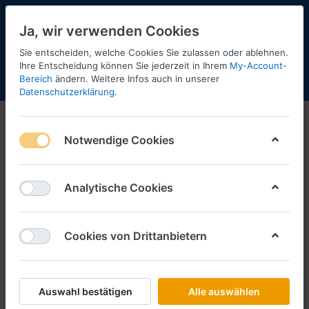
Ja, wir verwenden Cookies
Sie entscheiden, welche Cookies Sie zulassen oder ablehnen.
Ihre Entscheidung können Sie jederzeit in Ihrem
My-Account-
Bereich
ändern. Weitere Infos auch in unserer
Menü
Anmelden
Shopaktualisierung
Warenkorb
Datenschutzerklärung
.
Kibri
Notwendige Cookies
1-1
von
1
Filtern
Sortieren
Analytische Cookies
Cookies von Drittanbietern
KIBRI
Bus Setra S 415 UL -1:87- (Bausatz)
Art.-Nr.
KB11232
Auswahl bestätigen
Alle auswählen
*
Preise inkl. MwSt., zzgl.
Versandkosten