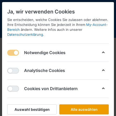
Ja, wir verwenden Cookies
Sie entscheiden, welche Cookies Sie zulassen oder ablehnen.
Ihre Entscheidung können Sie jederzeit in Ihrem
My-Account-
Bereich
ändern. Weitere Infos auch in unserer
Menü
Anmelden
Shopaktualisierung
Warenkorb
Datenschutzerklärung
.
Scania
Notwendige Cookies
1-12
von
31
Filtern
Sortieren
Analytische Cookies
Cookies von Drittanbietern
SCHLÜTER SORTIMENT
Scania 111 Zugm. mit 10ft. Container
(bestehend aus H318976002 +
H053594004)
Auswahl bestätigen
Alle auswählen
Art.-Nr.
BM000581