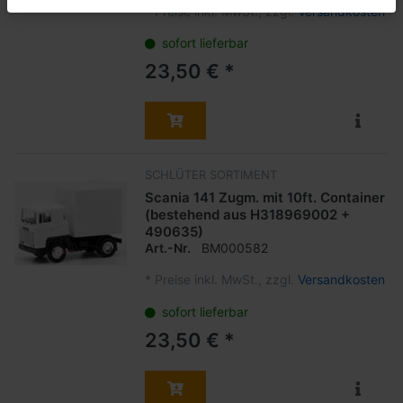
*
Preise inkl. MwSt., zzgl.
Versandkosten
sofort lieferbar
23,50 € *
SCHLÜTER SORTIMENT
Scania 141 Zugm. mit 10ft. Container
(bestehend aus H318969002 +
490635)
Art.-Nr.
BM000582
*
Preise inkl. MwSt., zzgl.
Versandkosten
sofort lieferbar
23,50 € *