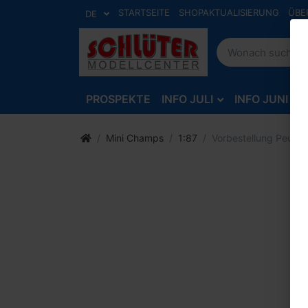
STARTSEITE
SHOPAKTUALISIERUNG
ÜBE
DE
PROSPEKTE
INFO JULI
INFO JUNI
Mini Champs
1:87
Vorbestellung Peugeo