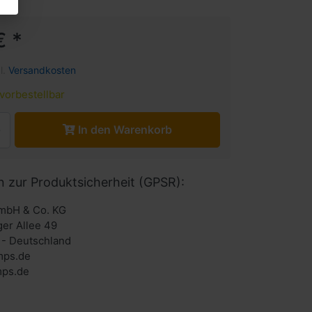
€ *
l.
Versandkosten
vorbestellbar
In den Warenkorb
n zur Produktsicherheit (GPSR):
mbH & Co. KG
ger Allee 49
- Deutschland
mps.de
ps.de