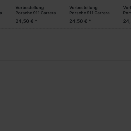
Vorbestellung
Vorbestellung
Vor
a
Porsche 911 Carrera
Porsche 911 Carrera
Por
-1974- -weiß- -1:87-
-1974- -schwarz-
-19
24,50 € *
24,50 € *
24,
***Messe Neuheit
-1:87- ***Messe
***
2024***
Neuheit 2024***
202