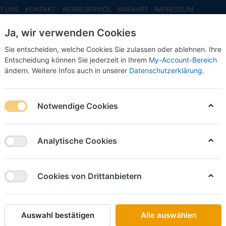
R UNS
KONTAKT
WERBESERVICE
ANFAHRT
IMPRESSUM
Ja, wir verwenden Cookies
Sie entscheiden, welche Cookies Sie zulassen oder ablehnen. Ihre
Entscheidung können Sie jederzeit in Ihrem
My-Account-Bereich
ändern. Weitere Infos auch in unserer
Datenschutzerklärung
.
INFO MAI
NEU EINGETROFFEN
NEUHEITEN VORB
t 306 2-Türig -1998- -rot-metallic- -1:87- ***Messe Neuheit 2024**
Notwendige Cookies
Mini Champs
Vorbest
Analytische Cookies
Türig -1
-1:87- 
Cookies von Drittanbietern
2024**
Auswahl bestätigen
Alle auswählen
Art.-Nr.