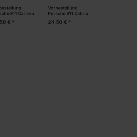
bestellung
Vorbestellung
sche 911 Carrera
Porsche 911 Cabrio
74- -blau- -1:87-
-1982- -weiß- -1:87-
50 € *
24,50 € *
Messe Neuheit
***Messe Neuheit
4***
2024***