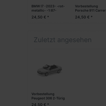
BMW I7 -2023- -rot-
Vorbestellung
metallic- -1:87-
Porsche 911 Carrer
RS 2,7 -1972- -
24,50 € *
24,50 € *
schwarz- -1:87-
***Messe Neuheit
2024***
Zuletzt angesehen
Vorbestellung
Peugeot 306 2-Türig
-1998- -rot-metallic-
24,50 € *