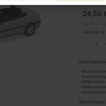
24,50 
inkl. MwSt. zzg
Lieferzeit:
Informatione
Minichamps G
Charlottenbur
52068 Aachen 
info@minicha
www.minicham
Warnhinweis: