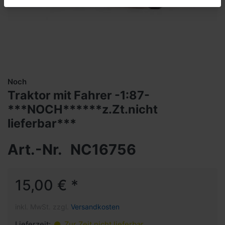
Noch
Traktor mit Fahrer -1:87-
***NOCH******z.Zt.nicht
lieferbar***
Art.-Nr.
NC16756
15,00 € *
inkl. MwSt. zzgl.
Versandkosten
Lieferzeit:
Zur Zeit nicht lieferbar