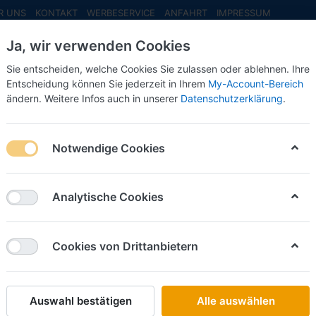
R UNS
KONTAKT
WERBESERVICE
ANFAHRT
IMPRESSUM
Ja, wir verwenden Cookies
Sie entscheiden, welche Cookies Sie zulassen oder ablehnen. Ihre
Entscheidung können Sie jederzeit in Ihrem
My-Account-Bereich
ändern. Weitere Infos auch in unserer
Datenschutzerklärung
.
INFO MAI
NEU EINGETROFFEN
NEUHEITEN VORB
en
Pritsche/Plane
Notwendige Cookies
tsche/Plane
Analytische Cookies
on
7
Cookies von Drittanbietern
Name: A bis Z
iere nach
Auswahl bestätigen
Alle auswählen
HERPA