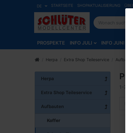
STARTSEITE
SHOPAKTUALISIERUNG
ÜBE
DE
PROSPEKTE
INFO JULI
INFO JUNI
Herpa
Extra Shop Teileservice
Aufbaut
Pri
Herpa
1-7
v
Extra Shop Teileservice
Sort
Aufbauten
Koffer