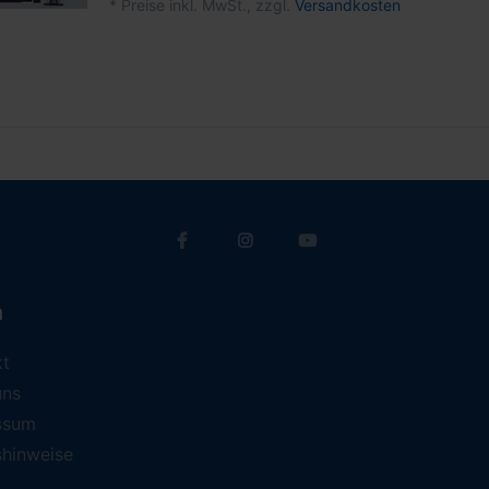
*
Preise inkl. MwSt., zzgl.
Versandkosten
a
kt
uns
ssum
shinweise