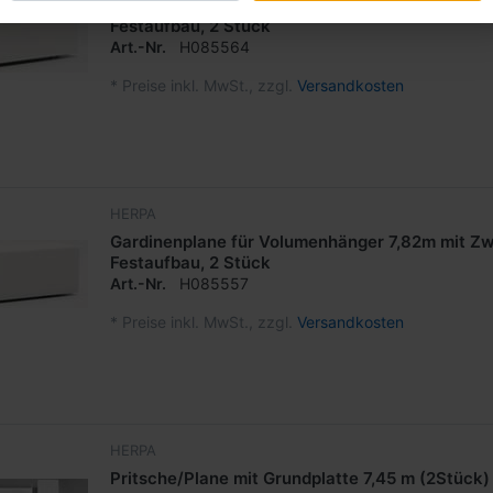
Gardinenplane für Volumen-LKW 7,82m mit Zwis
Festaufbau, 2 Stück
Art.-Nr.
H085564
*
Preise inkl. MwSt., zzgl.
Versandkosten
HERPA
Gardinenplane für Volumenhänger 7,82m mit Zw
Festaufbau, 2 Stück
Art.-Nr.
H085557
*
Preise inkl. MwSt., zzgl.
Versandkosten
HERPA
Pritsche/Plane mit Grundplatte 7,45 m (2Stück)