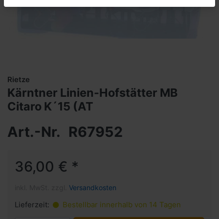
Rietze
Kärntner Linien-Hofstätter MB
Citaro K´15 (AT
Art.-Nr.
R67952
36,00 € *
inkl. MwSt. zzgl.
Versandkosten
Lieferzeit:
Bestellbar innerhalb von 14 Tagen