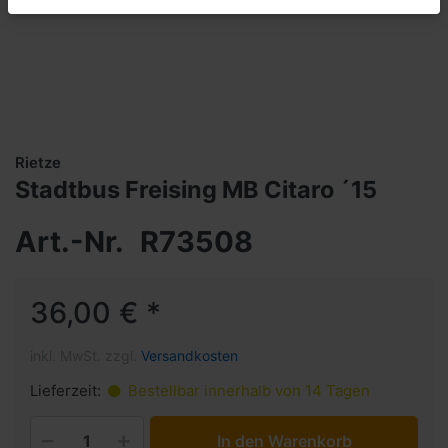
Rietze
Stadtbus Freising MB Citaro ´15
Art.-Nr.
R73508
36,00 € *
inkl. MwSt. zzgl.
Versandkosten
Lieferzeit:
Bestellbar innerhalb von 14 Tagen
In den Warenkorb