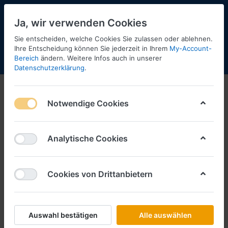
Ja, wir verwenden Cookies
Sie entscheiden, welche Cookies Sie zulassen oder ablehnen.
2
Ihre Entscheidung können Sie jederzeit in Ihrem
My-Account-
Bereich
ändern. Weitere Infos auch in unserer
Menü
Anmelden
Shopaktualisierung
Warenkorb
Datenschutzerklärung
.
Rietze
Notwendige Cookies
1-12
von
27
Filtern
Sortieren
Analytische Cookies
Cookies von Drittanbietern
RIETZE
BF Weimar, Wietmarscher Ambulanz
Design-RTW ´18
Art.-Nr.
R76121
Auswahl bestätigen
Alle auswählen
*
Preise inkl. MwSt., zzgl.
Versandkosten