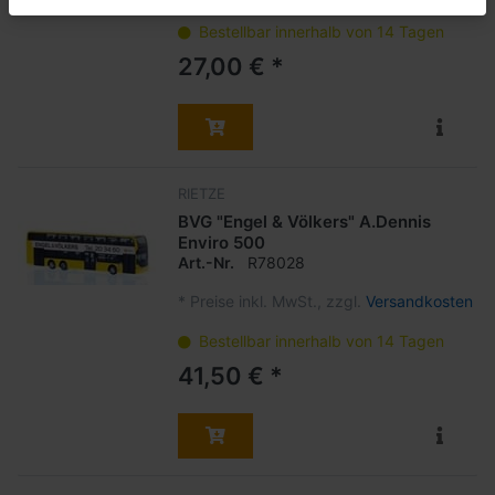
Bestellbar innerhalb von 14 Tagen
27,00 € *
RIETZE
BVG "Engel & Völkers" A.Dennis
Enviro 500
Art.-Nr.
R78028
*
Preise inkl. MwSt., zzgl.
Versandkosten
Bestellbar innerhalb von 14 Tagen
41,50 € *