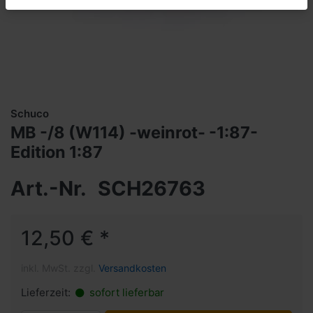
Schuco
MB -/8 (W114) -weinrot- -1:87-
Edition 1:87
Art.-Nr.
SCH26763
12,50 € *
inkl. MwSt. zzgl.
Versandkosten
Lieferzeit:
sofort lieferbar