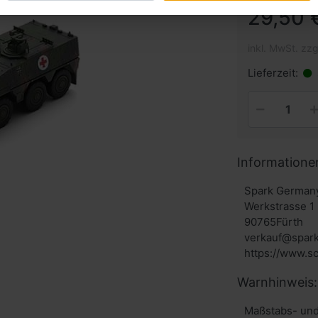
29,50 
inkl. MwSt. zzg
Lieferzeit:
Informatione
Spark Germa
Werkstrasse 1
90765Fürth
verkauf@spar
Warnhinweis:
Maßstabs- und