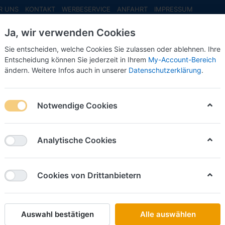
R UNS
KONTAKT
WERBESERVICE
ANFAHRT
IMPRESSUM
Ja, wir verwenden Cookies
Sie entscheiden, welche Cookies Sie zulassen oder ablehnen. Ihre
Entscheidung können Sie jederzeit in Ihrem
My-Account-Bereich
ändern. Weitere Infos auch in unserer
Datenschutzerklärung
.
INFO MAI
NEU EINGETROFFEN
NEUHEITEN VORB
er Sanitätsfahrzeug, -1:87- Military 1:87
Notwendige Cookies
Schuco
Bundesw
Analytische Cookies
Sanitäts
1:87
Cookies von Drittanbietern
Art.-Nr.
Auswahl bestätigen
Alle auswählen