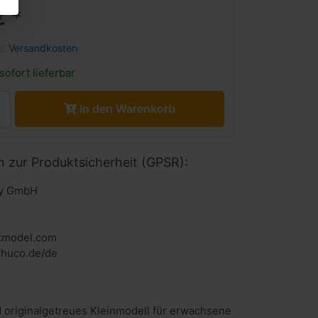
€ *
l.
Versandkosten
sofort lieferbar
In den Warenkorb
n zur Produktsicherheit (GPSR):
ny GmbH
kmodel.com
 originalgetreues Kleinmodell für erwachsene