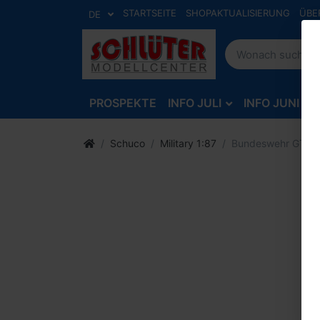
STARTSEITE
SHOPAKTUALISIERUNG
ÜBE
DE
PROSPEKTE
INFO JULI
INFO JUNI
Schuco
Military 1:87
Bundeswehr GTK Box