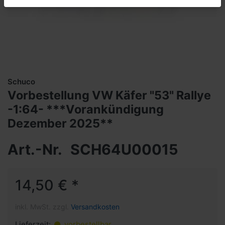
Schuco
Vorbestellung VW Käfer "53" Rallye
-1:64- ***Vorankündigung
Dezember 2025**
Art.-Nr.
SCH64U00015
14,50 € *
inkl. MwSt. zzgl.
Versandkosten
Lieferzeit:
vorbestellbar