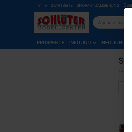
STARTSEITE
SHOPAKTUALISIERUNG
ÜBE
DE
PROSPEKTE
INFO JULI
INFO JUNI
Sch
1-1
v
Sort