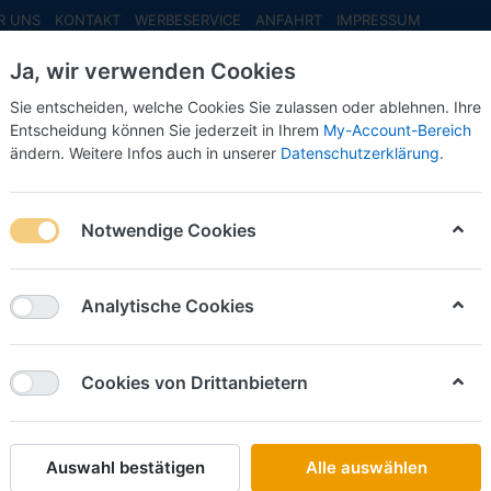
R UNS
KONTAKT
WERBESERVICE
ANFAHRT
IMPRESSUM
Ja, wir verwenden Cookies
Sie entscheiden, welche Cookies Sie zulassen oder ablehnen. Ihre
Entscheidung können Sie jederzeit in Ihrem
My-Account-Bereich
ändern. Weitere Infos auch in unserer
Datenschutzerklärung
.
INFO MAI
NEU EINGETROFFEN
NEUHEITEN VORB
lüter Werbemodell
Notwendige Cookies
on
1
Analytische Cookies
Name: A bis Z
iere nach
Cookies von Drittanbietern
SCHLÜTER SORTIMENT
Kautetzky Spedition "Pascoflair", DAF XG vvsp.
Art.-Nr.
5228
Auswahl bestätigen
Alle auswählen