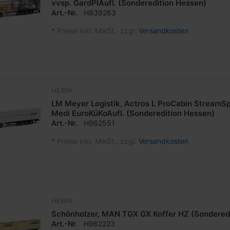
vvsp. GardPlAufl. (Sonderedition Hessen)
Art.-Nr.
H939263
*
Preise inkl. MwSt., zzgl.
Versandkosten
HERPA
LM Meyer Logistik, Actros L ProCabin StreamS
Medi EuroKüKoAufl. (Sonderedition Hessen)
Art.-Nr.
H962551
*
Preise inkl. MwSt., zzgl.
Versandkosten
HERPA
Schönholzer, MAN TGX GX Koffer HZ (Sondered
Art.-Nr.
H962223