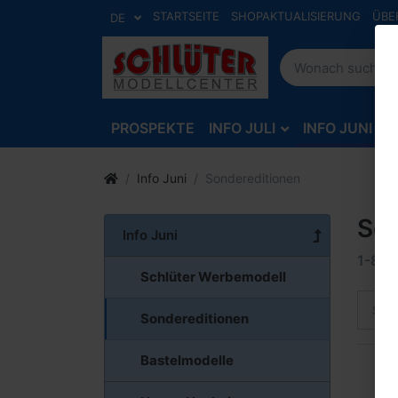
STARTSEITE
SHOPAKTUALISIERUNG
ÜBE
DE
PROSPEKTE
INFO JULI
INFO JUNI
Info Juni
Sondereditionen
Son
Info Juni
1-8
v
Schlüter Werbemodell
Sort
Sondereditionen
Bastelmodelle