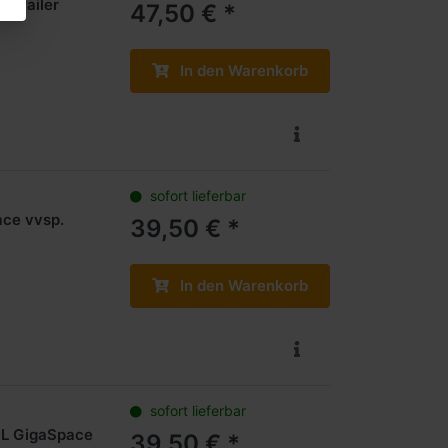
atrailer
47,50 € *
In den Warenkorb
sofort lieferbar
ace vvsp.
39,50 € *
In den Warenkorb
sofort lieferbar
8 L GigaSpace
39,50 € *