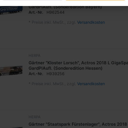
Gerstlauer, Actros 2018 StreamSpace svsp. Meg
GardPlAufl. (Sonderedition Bayern)
Art.-Nr.
H962544
*
Preise inkl. MwSt., zzgl.
Versandkosten
HERPA
Gärtner "Kloster Lorsch", Actros 2018 L GigaSp
GardPlAufl. (Sonderedition Hessen)
Art.-Nr.
H939256
*
Preise inkl. MwSt., zzgl.
Versandkosten
HERPA
Gärtner "Staatspark Fürstenlager", Actros 201