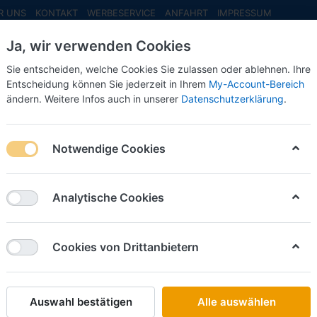
R UNS
KONTAKT
WERBESERVICE
ANFAHRT
IMPRESSUM
Ja, wir verwenden Cookies
Sie entscheiden, welche Cookies Sie zulassen oder ablehnen. Ihre
Entscheidung können Sie jederzeit in Ihrem
My-Account-Bereich
ändern. Weitere Infos auch in unserer
Datenschutzerklärung
.
INFO MAI
NEU EINGETROFFEN
NEUHEITEN VORB
Notwendige Cookies
dereditionen
Analytische Cookies
on
8
Cookies von Drittanbietern
Name: A bis Z
iere nach
Auswahl bestätigen
Alle auswählen
HERPA