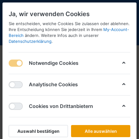
Ja, wir verwenden Cookies
Sie entscheiden, welche Cookies Sie zulassen oder ablehnen.
Ihre Entscheidung können Sie jederzeit in Ihrem
My-Account-
Bereich
ändern. Weitere Infos auch in unserer
Menü
Anmelden
Shopaktualisierung
Warenkorb
Datenschutzerklärung
.
Sondereditionen
Notwendige Cookies
1-6
von
6
Filtern
Sortieren
Analytische Cookies
Cookies von Drittanbietern
SCHLÜTER SORTIMENT
Fliegl Trailer, MAN eTGX vvsp.
SchubbodenAufl. - MAN Promotion-
Modell -
Auswahl bestätigen
Alle auswählen
Art.-Nr.
402075