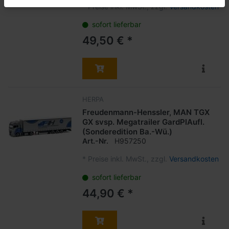
*
Preise inkl. MwSt., zzgl.
Versandkosten
sofort lieferbar
49,50 € *
HERPA
Freudenmann-Henssler, MAN TGX
GX svsp. Megatrailer GardPlAufl.
(Sonderedition Ba.-Wü.)
Art.-Nr.
H957250
*
Preise inkl. MwSt., zzgl.
Versandkosten
sofort lieferbar
44,90 € *