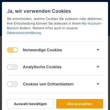
Ja, wir verwenden Cookies
Sie entscheiden, welche Cookies Sie zulassen oder ablehnen.
Ihre Entscheidung können Sie jederzeit in Ihrem
My-Account-
Bereich
ändern. Weitere Infos auch in unserer
Menü
Anmelden
Shopaktualisierung
Warenkorb
Datenschutzerklärung
.
Tekno
Notwendige Cookies
1-1
von
1
Filtern
Sortieren
Analytische Cookies
Cookies von Drittanbietern
TEKNO
Moser Scania R V8 ´13 vvsp.
EuroKüKoAufl. (Metall 1:50)
Art.-Nr.
TK85767
Auswahl bestätigen
Alle auswählen
*
Preise inkl. MwSt., zzgl.
Versandkosten