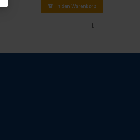
In den Warenkorb