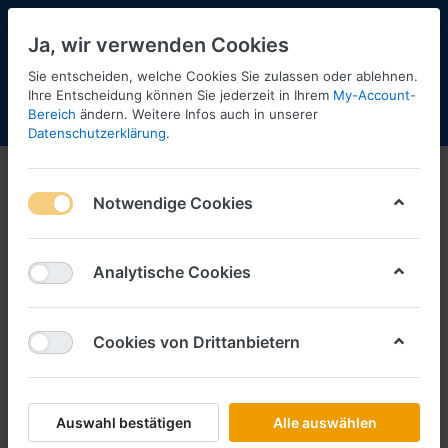
Ja, wir verwenden Cookies
Sie entscheiden, welche Cookies Sie zulassen oder ablehnen.
Ihre Entscheidung können Sie jederzeit in Ihrem
My-Account-
Bereich
ändern. Weitere Infos auch in unserer
Menü
Anmelden
Shopaktualisierung
Warenkorb
Datenschutzerklärung
.
Tekno
Notwendige Cookies
1-2
von
2
Filtern
Sortieren
Analytische Cookies
Cookies von Drittanbietern
TEKNO
Patrick van der Mark Scania Next
Gen S-Serie Highline Kofferauflieger
-Tekno- (Metall 1:87)
Auswahl bestätigen
Alle auswählen
Art.-Nr.
TK88906