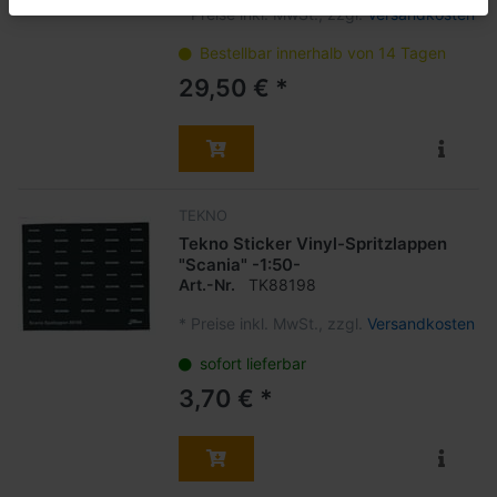
*
Preise inkl. MwSt., zzgl.
Versandkosten
Bestellbar innerhalb von 14 Tagen
29,50 € *
TEKNO
Tekno Sticker Vinyl-Spritzlappen
"Scania" -1:50-
Art.-Nr.
TK88198
*
Preise inkl. MwSt., zzgl.
Versandkosten
sofort lieferbar
3,70 € *