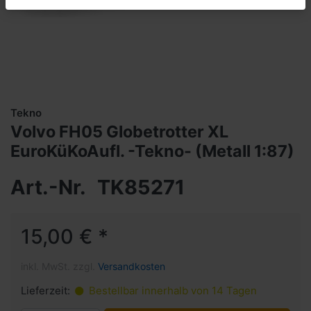
Tekno
Volvo FH05 Globetrotter XL
EuroKüKoAufl. -Tekno- (Metall 1:87)
Art.-Nr.
TK85271
15,00 € *
inkl. MwSt. zzgl.
Versandkosten
Lieferzeit:
Bestellbar innerhalb von 14 Tagen