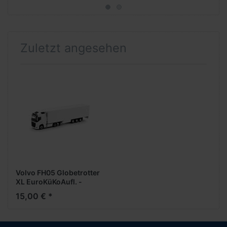
(Sonderedition HH)
Zuletzt angesehen
Volvo FH05 Globetrotter
XL EuroKüKoAufl. -
Tekno- (Metall 1:87)
15,00 € *