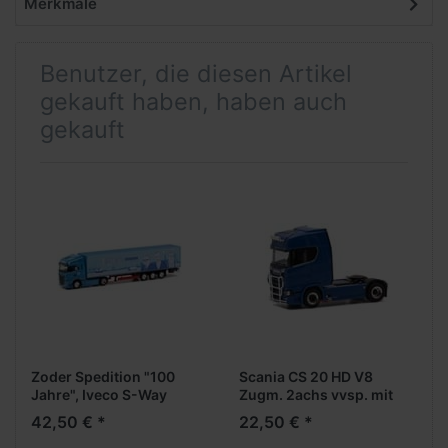
Merkmale
Benutzer, die diesen Artikel
gekauft haben, haben auch
gekauft
Zoder Spedition "100
Scania CS 20 HD V8
Jahre", Iveco S-Way
Zugm. 2achs vvsp. mit
MY24 vvsp. Medi
Rammschutz und
42,50 € *
22,50 € *
EuroKoAufl.
Lampenbügeln, blau