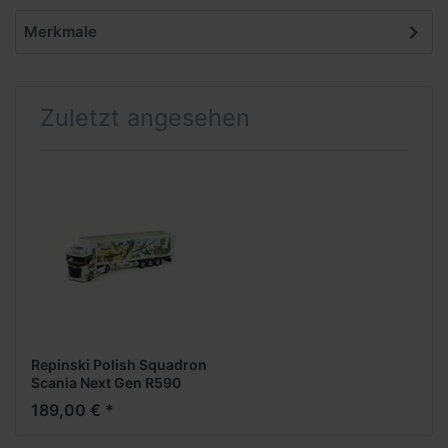
Merkmale
Zuletzt angesehen
Repinski Polish Squadron
Scania Next Gen R590
Schubbodenaufl. (Metall /
189,00 € *
1:50)