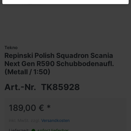
Tekno
Repinski Polish Squadron Scania
Next Gen R590 Schubbodenaufl.
(Metall / 1:50)
Art.-Nr.
TK85928
189,00 € *
inkl. MwSt. zzgl.
Versandkosten
Lieferzeit:
sofort lieferbar