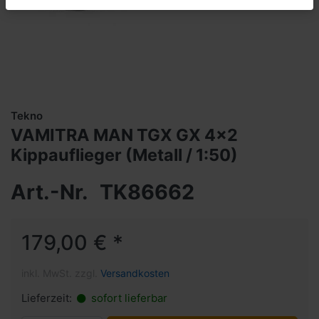
Tekno
VAMITRA MAN TGX GX 4x2
Kippauflieger (Metall / 1:50)
Art.-Nr.
TK86662
179,00 € *
inkl. MwSt. zzgl.
Versandkosten
Lieferzeit:
sofort lieferbar