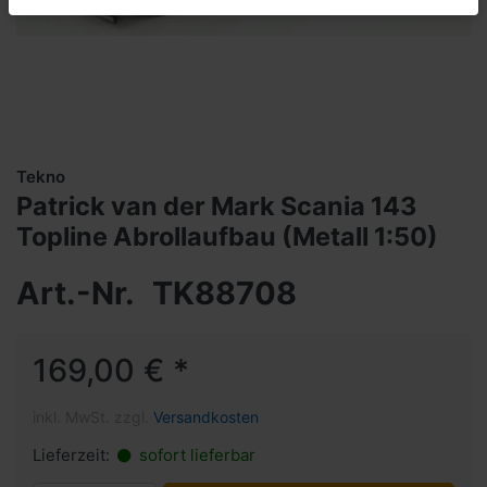
Tekno
Patrick van der Mark Scania 143
Topline Abrollaufbau (Metall 1:50)
Art.-Nr.
TK88708
169,00 € *
inkl. MwSt. zzgl.
Versandkosten
Lieferzeit:
sofort lieferbar