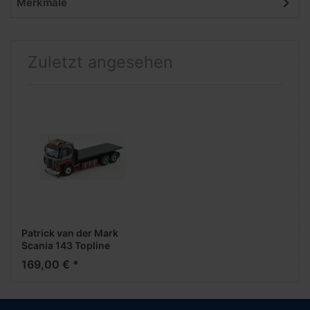
Merkmale
Zuletzt angesehen
Patrick van der Mark
Scania 143 Topline
Abrollaufbau (Metall
169,00 € *
1:50)