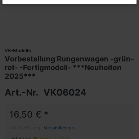
VK-Modelle
Vorbestellung Rungenwagen -grün-
rot- -Fertigmodell- ***Neuheiten
2025***
Art.-Nr.
VK06024
16,50 € *
inkl. MwSt. zzgl.
Versandkosten
Lieferzeit:
vorbestellbar