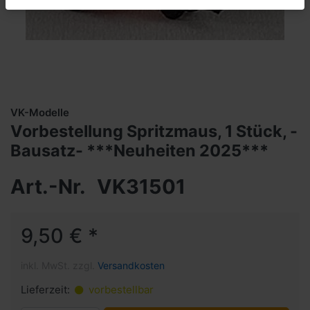
VK-Modelle
Vorbestellung Spritzmaus, 1 Stück, -
Bausatz- ***Neuheiten 2025***
Art.-Nr.
VK31501
9,50 € *
inkl. MwSt. zzgl.
Versandkosten
Lieferzeit:
vorbestellbar