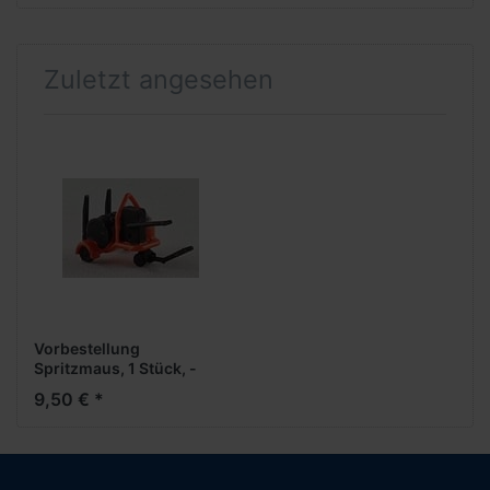
Zuletzt angesehen
Vorbestellung
Spritzmaus, 1 Stück, -
Bausatz- ***Neuheiten
9,50 € *
2025***