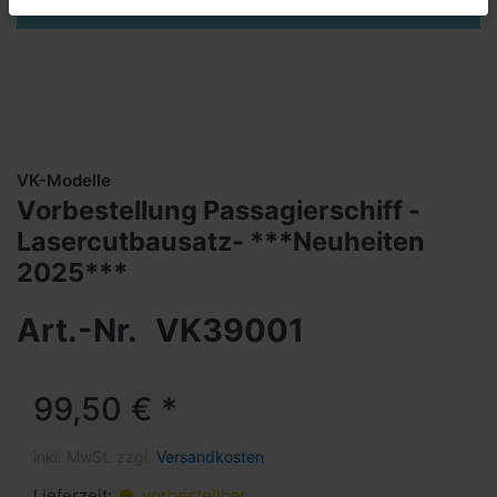
VK-Modelle
Vorbestellung Passagierschiff -
Lasercutbausatz- ***Neuheiten
2025***
Art.-Nr.
VK39001
99,50 € *
inkl. MwSt. zzgl.
Versandkosten
Lieferzeit:
vorbestellbar