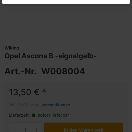
Wiking
Opel Ascona B -signalgelb-
Art.-Nr.
W008004
13,50 € *
inkl. MwSt. zzgl.
Versandkosten
Lieferzeit:
sofort lieferbar
In den Warenkorb