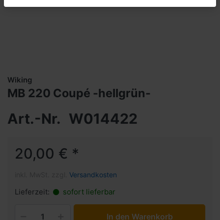
Wiking
MB 220 Coupé -hellgrün-
Art.-Nr.
W014422
20,00 € *
inkl. MwSt. zzgl.
Versandkosten
Lieferzeit:
sofort lieferbar
In den Warenkorb