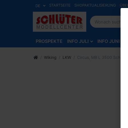
STARTSEITE
SHOPAKTUALISIERUNG
ÜBE
DE
PROSPEKTE
INFO JULI
INFO JUNI
Wiking
LKW
Circus, MB L 3500 Schwer