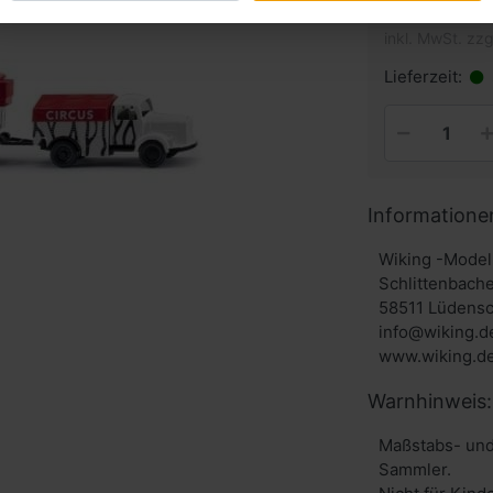
inkl. MwSt. zzg
Lieferzeit:
Informatione
Wiking -Model
Schlittenbache
58511 Lüdensc
info@wiking.d
www.wiking.d
Warnhinweis:
Maßstabs- und
Sammler.