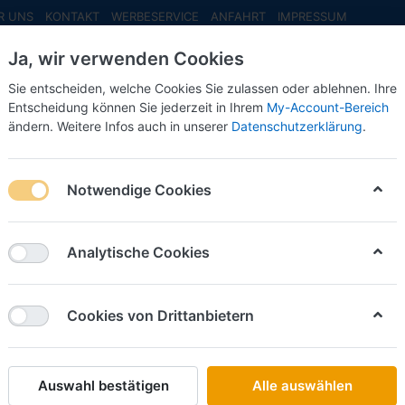
R UNS
KONTAKT
WERBESERVICE
ANFAHRT
IMPRESSUM
Ja, wir verwenden Cookies
Sie entscheiden, welche Cookies Sie zulassen oder ablehnen. Ihre
Entscheidung können Sie jederzeit in Ihrem
My-Account-Bereich
ändern. Weitere Infos auch in unserer
Datenschutzerklärung
.
INFO MAI
NEU EINGETROFFEN
NEUHEITEN VORB
lastzug
Notwendige Cookies
Wiking
Circus,
Analytische Cookies
Schwerl
Cookies von Drittanbietern
Art.-Nr.
Auswahl bestätigen
Alle auswählen
27,00 €