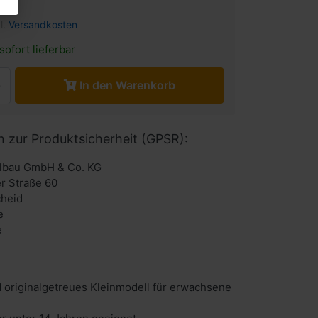
l.
Versandkosten
sofort lieferbar
In den Warenkorb
n zur Produktsicherheit (GPSR):
lbau GmbH & Co. KG
r Straße 60
heid
e
e
 originalgetreues Kleinmodell für erwachsene