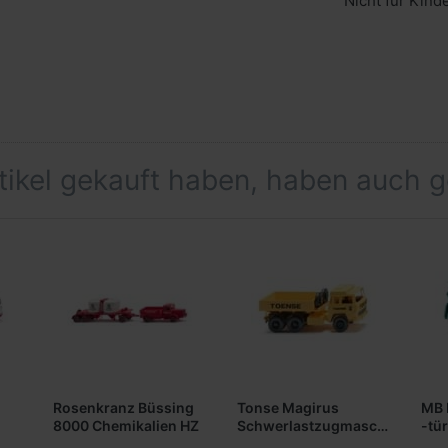
Nicht für Kind
rtikel gekauft haben, haben auch 
Rosenkranz Büssing
Tonse Magirus
MB 
8000 Chemikalien HZ
Schwerlastzugmaschine
-tür