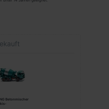
er unter 14 Jahren geeignet.
gekauft
NG Betonmischer
kis-