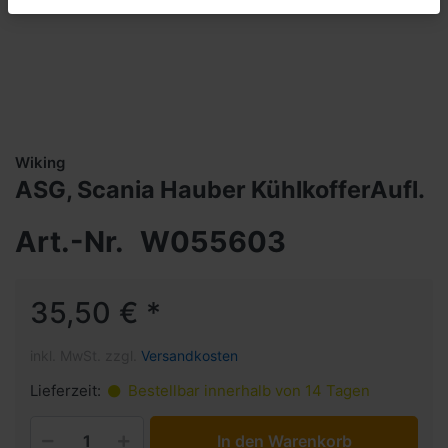
Wiking
ASG, Scania Hauber KühlkofferAufl.
Art.-Nr.
W055603
35,50 € *
inkl. MwSt. zzgl.
Versandkosten
Lieferzeit:
Bestellbar innerhalb von 14 Tagen
In den Warenkorb