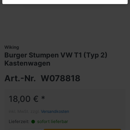
Wiking
Burger Stumpen VW T1 (Typ 2)
Kastenwagen
Art.-Nr.
W078818
18,00 € *
inkl. MwSt. zzgl.
Versandkosten
Lieferzeit:
sofort lieferbar