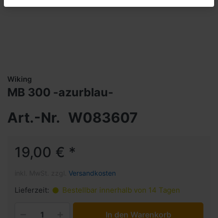
Wiking
MB 300 -azurblau-
Art.-Nr.
W083607
19,00 € *
inkl. MwSt. zzgl.
Versandkosten
Lieferzeit:
Bestellbar innerhalb von 14 Tagen
In den Warenkorb