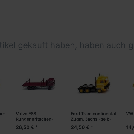
rtikel gekauft haben, haben auch 
per
Volvo F88
Ford Transcontinental
VW 
Rungenpritschen-
Zugm. 3achs -gelb-
Lkw -weinrot-
26,50 € *
24,50 € *
14,