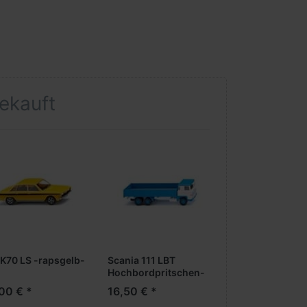
gekauft
K70 LS -rapsgelb-
Scania 111 LBT
Hochbordpritschen-
Lkw -blau/weiß-
00 € *
16,50 € *