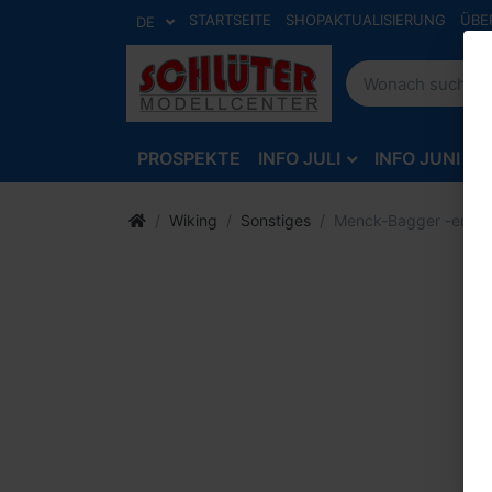
STARTSEITE
SHOPAKTUALISIERUNG
ÜBE
DE
PROSPEKTE
INFO JULI
INFO JUNI
Wiking
Sonstiges
Menck-Bagger -enzia