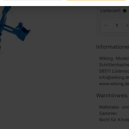
inkl. MwSt. zzg
Lieferzeit:
Informatione
Wiking -Model
Schlittenbache
58511 Lüdensc
info@wiking.d
www.wiking.d
Warnhinweis:
Maßstabs- und
Sammler.
Nicht für Kind