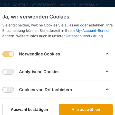
R UNS
KONTAKT
WERBESERVICE
ANFAHRT
IMPRESSUM
Ja, wir verwenden Cookies
Sie entscheiden, welche Cookies Sie zulassen oder ablehnen. Ihre
Entscheidung können Sie jederzeit in Ihrem
My-Account-Bereich
ändern. Weitere Infos auch in unserer
Datenschutzerklärung
.
INFO MAI
NEU EINGETROFFEN
NEUHEITEN VORB
nblau-
Notwendige Cookies
Wiking
Menck-B
Analytische Cookies
Art.-Nr.
Cookies von Drittanbietern
28,00 
Auswahl bestätigen
Alle auswählen