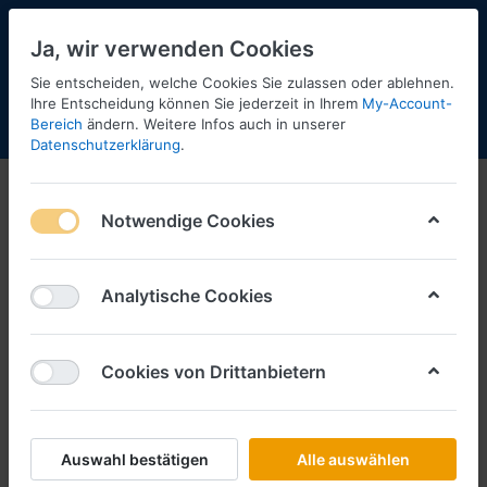
Ja, wir verwenden Cookies
Sie entscheiden, welche Cookies Sie zulassen oder ablehnen.
Ihre Entscheidung können Sie jederzeit in Ihrem
My-Account-
Bereich
ändern. Weitere Infos auch in unserer
Menü
Anmelden
Shopaktualisierung
Warenkorb
Datenschutzerklärung
.
Wiking
Notwendige Cookies
1-4
von
4
Filtern
Sortieren
Analytische Cookies
Cookies von Drittanbietern
WIKING
Citroën ID 19 - weiß/rubinrot-
Art.-Nr.
W080713
Auswahl bestätigen
Alle auswählen
*
Preise inkl. MwSt., zzgl.
Versandkosten