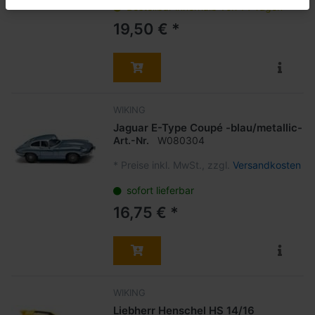
Bestellbar innerhalb von 14 Tagen
19,50 € *
WIKING
Jaguar E-Type Coupé -blau/metallic-
Art.-Nr.
W080304
*
Preise inkl. MwSt., zzgl.
Versandkosten
sofort lieferbar
16,75 € *
WIKING
Liebherr Henschel HS 14/16