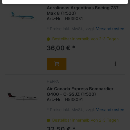
HERPA
Aerolíneas Argentinas Boeing 737
Max 8 (1:500)
Art.-Nr.
H539081
*
Preise inkl. MwSt., zzgl.
Versandkosten
Bestellbar innerhalb von 2-3 Tagen
36,00 € *
HERPA
Air Canada Express Bombardier
Q400 - C-GSJZ (1:500)
Art.-Nr.
H538091
*
Preise inkl. MwSt., zzgl.
Versandkosten
Bestellbar innerhalb von 2-3 Tagen
32,50 € *