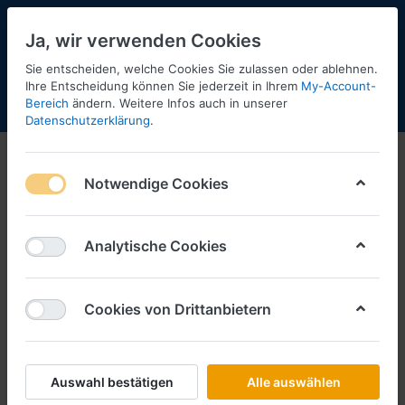
Ja, wir verwenden Cookies
Sie entscheiden, welche Cookies Sie zulassen oder ablehnen.
Ihre Entscheidung können Sie jederzeit in Ihrem
My-Account-
Bereich
ändern. Weitere Infos auch in unserer
Menü
Anmelden
Shopaktualisierung
Warenkorb
Datenschutzerklärung
.
1:500
Notwendige Cookies
1-12
von
130
Wings-Modelle haben wir nicht am Lager, können
Analytische Cookies
sie aber innerhalb von wenigen Tagen besorgen,
soweit bei Herpa verfügbar.
Cookies von Drittanbietern
Filtern
Sortieren
Auswahl bestätigen
Alle auswählen