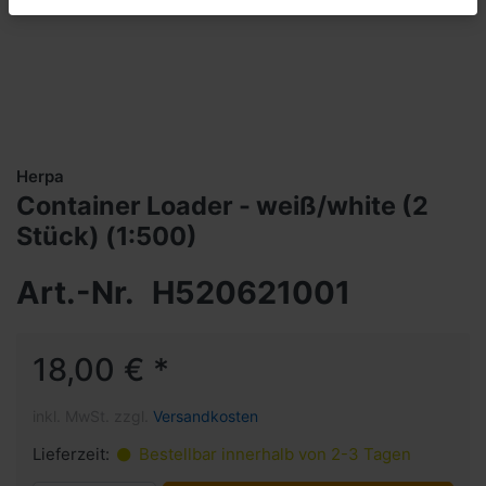
Herpa
Container Loader - weiß/white (2
Stück) (1:500)
Art.-Nr.
H520621001
18,00 € *
inkl. MwSt. zzgl.
Versandkosten
Lieferzeit:
Bestellbar innerhalb von 2-3 Tagen