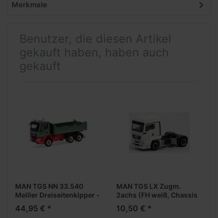
Merkmale
Benutzer, die diesen Artikel
gekauft haben, haben auch
gekauft
MAN TGS NN 33.540
MAN TGS LX Zugm.
Meiller Dreiseitenkipper -
2achs (FH weiß, Chassis
- MAN Promotion-Modell
schwarz)
44,95 € *
10,50 € *
--