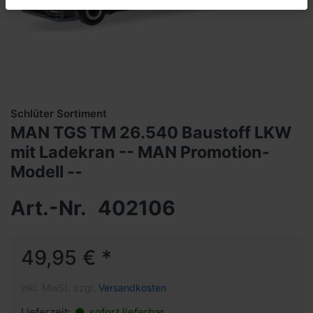
Schlüter Sortiment
MAN TGS TM 26.540 Baustoff LKW
mit Ladekran -- MAN Promotion-
Modell --
Art.-Nr.
402106
49,95 € *
inkl. MwSt. zzgl.
Versandkosten
Lieferzeit:
sofort lieferbar