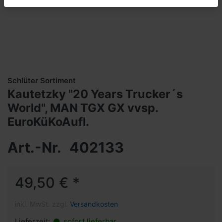
Schlüter Sortiment
Kautetzky "20 Years Trucker´s
World", MAN TGX GX vvsp.
EuroKüKoAufl.
Art.-Nr.
402133
49,50 € *
inkl. MwSt. zzgl.
Versandkosten
Lieferzeit:
sofort lieferbar