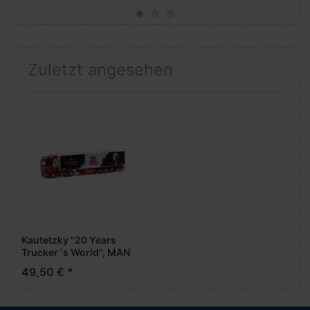
Zuletzt angesehen
Kautetzky "20 Years
Trucker´s World", MAN
TGX GX vvsp.
49,50 € *
EuroKüKoAufl.