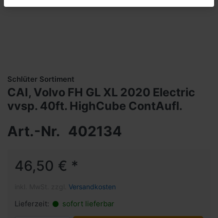
Schlüter Sortiment
CAI, Volvo FH GL XL 2020 Electric
vvsp. 40ft. HighCube ContAufl.
Art.-Nr.
402134
46,50 € *
inkl. MwSt. zzgl.
Versandkosten
Lieferzeit:
sofort lieferbar