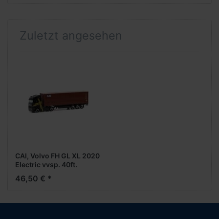
Zuletzt angesehen
CAI, Volvo FH GL XL 2020
Electric vvsp. 40ft.
HighCube ContAufl.
46,50 € *