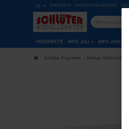
STARTSEITE
SHOPAKTUALISIERUNG
ÜBE
DE
PROSPEKTE
INFO JULI
INFO JUNI
Schlüter Programm
Geringe Stückzahlen