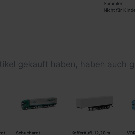
Sammler.
Nicht für Kind
rtikel gekauft haben, haben auch 
rot
Schuchardt
KofferAufl. 12,20 m
VO