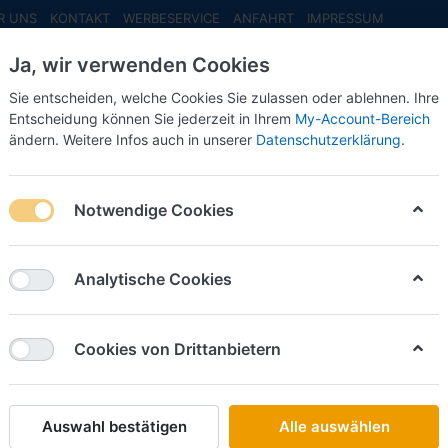
R UNS
KONTAKT
WERBESERVICE
ANFAHRT
IMPRESSUM
Ja, wir verwenden Cookies
Sie entscheiden, welche Cookies Sie zulassen oder ablehnen. Ihre
Entscheidung können Sie jederzeit in Ihrem
My-Account-Bereich
ändern. Weitere Infos auch in unserer
Datenschutzerklärung
.
INFO MAI
NEU EINGETROFFEN
NEUHEITEN VORB
Scania P-Serie Kipper 4achs -OLM Design- (oliv) -- geringe Stückz
Notwendige Cookies
Schlüter Sorti
Scania P
Analytische Cookies
OLM Desi
Stückzah
Cookies von Drittanbietern
Art.-Nr.
Auswahl bestätigen
Alle auswählen