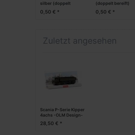
silber (doppelt
(doppelt bereift)
bereift)
0,50 € *
0,50 € *
Zuletzt angesehen
Scania P-Serie Kipper
4achs -OLM Design-
(oliv) -- geringe
28,50 € *
Stückzahl --