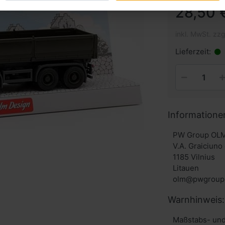
28,50 
inkl. MwSt. zzg
Lieferzeit:
Informatione
PW Group OLM
V.A. Graiciuno
1185 Vilnius
Litauen
Warnhinweis:
Maßstabs- und