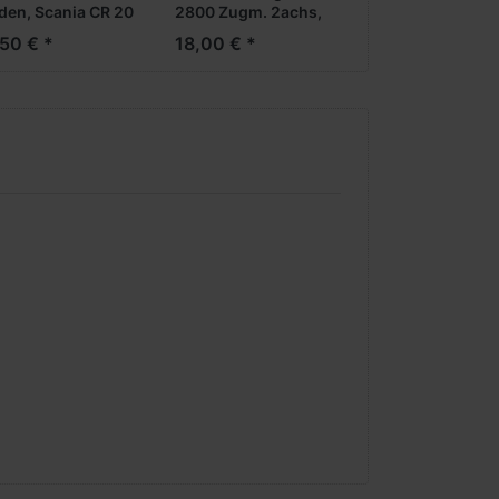
den, Scania CR 20
2800 Zugm. 2achs,
vvsp. Medi
orange
50 € *
18,00 € *
oKüKoAufl. (N)
(NH05/06.2026)
05/06.2026)