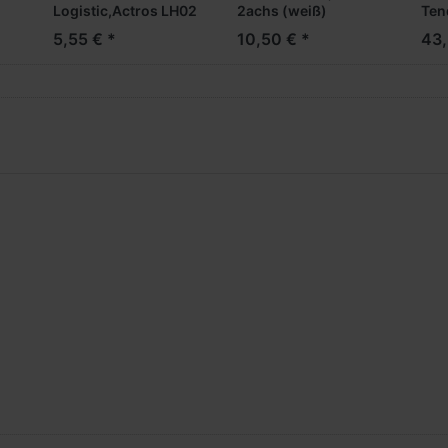
Logistic,Actros LH02
2achs (weiß)
Ten
vvsp. GardPlAufl. -
HD 
5,55 € *
10,50 € *
43,
AWM-
Eur
(NH