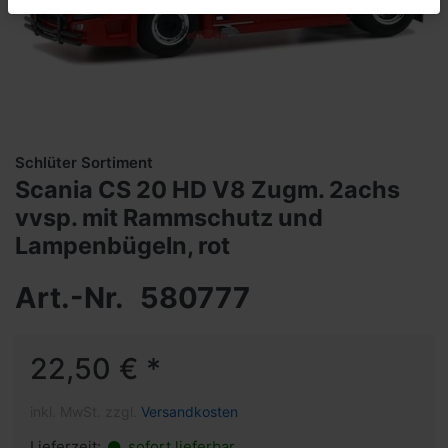
Schlüter Sortiment
Scania CS 20 HD V8 Zugm. 2achs
vvsp. mit Rammschutz und
Lampenbügeln, rot
Art.-Nr.
580777
22,50 € *
inkl. MwSt. zzgl.
Versandkosten
Lieferzeit:
sofort lieferbar