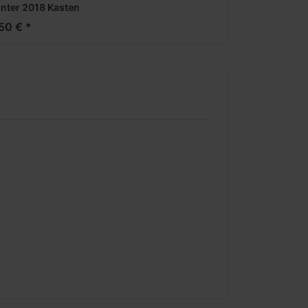
inter 2018 Kasten
hdach --
50 € *
dermodell zur WM
6 --