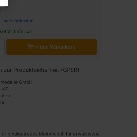
 *
l.
Versandkosten
sofort lieferbar
In den Warenkorb
n zur Produktsicherheit (GPSR):
urmodelle GmbH
6-47
hofen
de
 originalgetreues Kleinmodell für erwachsene