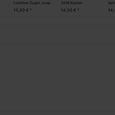
Lowliner Zugm. svsp.
2018 Kasten
Spr
(weiß mit
Hochdach --
Hoc
15,50 € *
14,50 € *
14,
Rundumleuchten) --
Sondermodell zur WM
Son
Restposten, geringe
2026 --
202
e
Stückzahl --