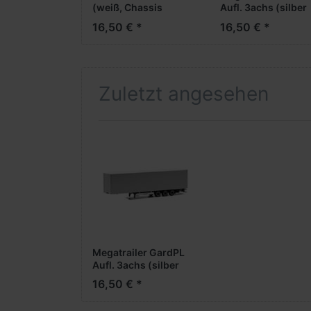
(weiß, Chassis
Aufl. 3achs (silber
schwarz) --
lackiert + Chassis
16,50 € *
16,50 € *
Restposten, geringe
schwarz, Dach
Stückzahl --
orange) --
Restposten, gering
Stückzahl --
Zuletzt angesehen
Megatrailer GardPL
Aufl. 3achs (silber
lackiert + Chassis
16,50 € *
schwarz, Dach weiß)