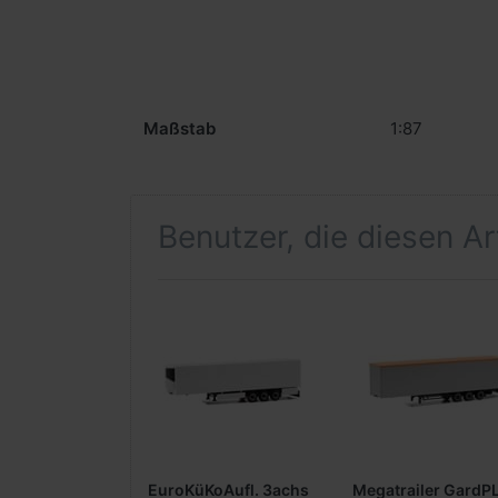
Maßstab
1:87
Benutzer, die diesen A
EuroKüKoAufl. 3achs
Megatrailer GardP