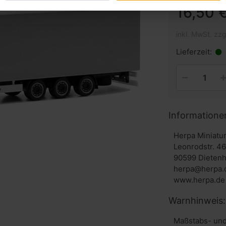
16,50 €
inkl. MwSt. zzg
Lieferzeit:
Informatione
Herpa Miniat
Leonrodstr. 4
90599 Dieten
herpa@herpa.
www.herpa.de
Warnhinweis:
Maßstabs- und