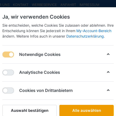
R UNS
KONTAKT
WERBESERVICE
ANFAHRT
IMPRESSUM
Ja, wir verwenden Cookies
Sie entscheiden, welche Cookies Sie zulassen oder ablehnen. Ihre
Entscheidung können Sie jederzeit in Ihrem
My-Account-Bereich
ändern. Weitere Infos auch in unserer
Datenschutzerklärung
.
INFO MAI
NEU EINGETROFFEN
NEUHEITEN VORB
behör
Auflieger
Planen-Aufl.
Megatrailer GardPL Aufl. 3achs (
Notwendige Cookies
Schlüter Sorti
Megatrai
Analytische Cookies
(silber 
schwarz
Cookies von Drittanbietern
Art.-Nr.
Auswahl bestätigen
Alle auswählen