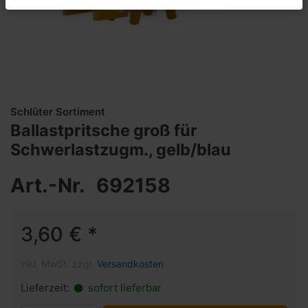
Schlüter Sortiment
Ballastpritsche groß für
Schwerlastzugm., gelb/blau
Art.-Nr.
692158
3,60 € *
inkl. MwSt. zzgl.
Versandkosten
Lieferzeit:
sofort lieferbar