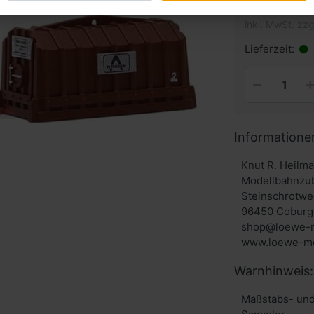
inkl. MwSt. zzg
Lieferzeit:
Informatione
Knut R. Heilm
Modellbahnzu
Steinschrotwe
96450 Coburg
shop@loewe-m
www.loewe-mo
Warnhinweis:
Maßstabs- und