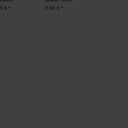
rderachse /
Breitreifen
5 € *
0,50 € *
liegerachse)
(Vorderachse /
Aufliegerachse)