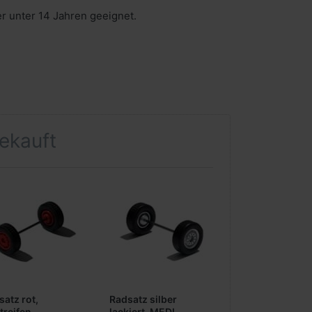
er unter 14 Jahren geeignet.
gekauft
satz rot,
Radsatz silber
treifen
lackiert, MEDI