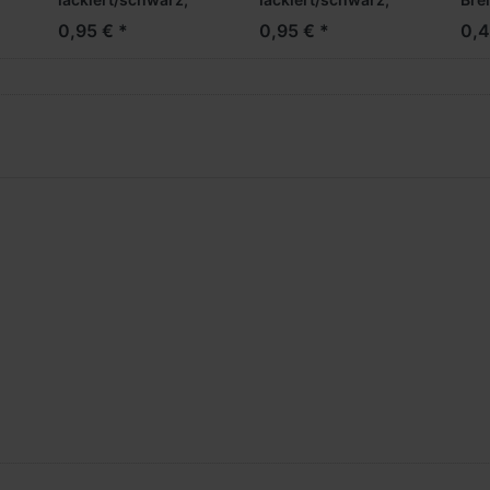
MEDI Breitreifen
MEDI Hypoid
(Vo
0,95 € *
0,95 € *
0,4
(Vorderachse /
Antriebsachse
Auf
Aufliegerachse)