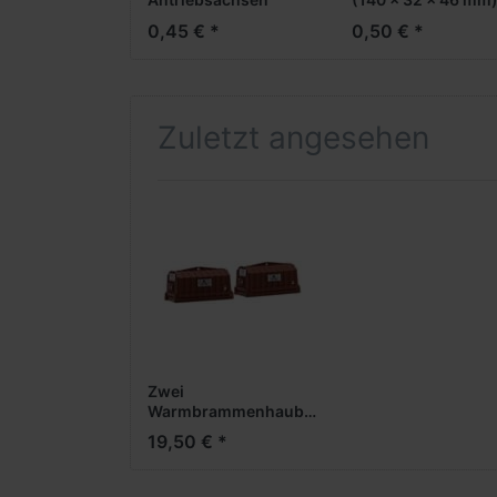
0,45 € *
0,50 € *
Zuletzt angesehen
Zwei
Warmbrammenhauben
"Thyssen" (2x 65
19,50 € *
mm)