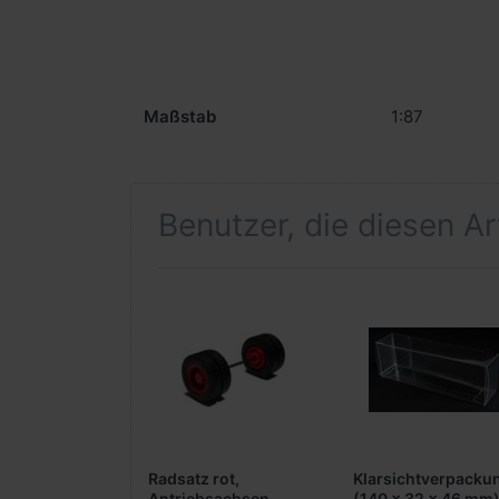
Maßstab
1:87
Benutzer, die diesen A
Radsatz rot,
Klarsichtverpacku
Antriebsachsen
(140 x 32 x 46 mm