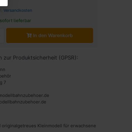
l.
Versandkosten
sofort lieferbar
In den Warenkorb
n zur Produktsicherheit (GPSR):
ann
behör
g 7
odellbahnzubehoer.de
dellbahnzubehoer.de
 originalgetreues Kleinmodell für erwachsene