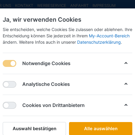
R UNS
KONTAKT
WERBESERVICE
ANFAHRT
IMPRESSUM
Ja, wir verwenden Cookies
Sie entscheiden, welche Cookies Sie zulassen oder ablehnen. Ihre
Entscheidung können Sie jederzeit in Ihrem
My-Account-Bereich
ändern. Weitere Infos auch in unserer
Datenschutzerklärung
.
INFO MAI
NEU EINGETROFFEN
NEUHEITEN VORB
behör
Zubehör
Ladegüter
Zwei Warmbrammenhauben "Thyss
Notwendige Cookies
Schlüter Sorti
Zwei W
Analytische Cookies
"Thysse
Cookies von Drittanbietern
Art.-Nr.
Auswahl bestätigen
Alle auswählen
19,50 €