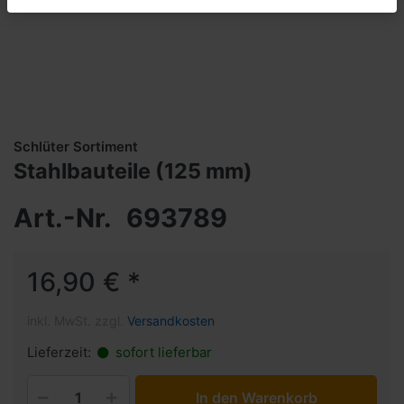
Schlüter Sortiment
Stahlbauteile (125 mm)
Art.-Nr.
693789
16,90 € *
inkl. MwSt. zzgl.
Versandkosten
Lieferzeit:
sofort lieferbar
In den Warenkorb